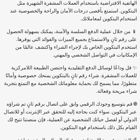
الهاتفية الافتراضية باستخدام العملات المشفرة الشهيرة مثل
البتكوين. استمتع بأقصى درجات الأمان والراحة والخصوصية عند
استخدام البتكوين لمعاملاتك.
📱 من خلال عملية الدفع السلسة والآمنة، يمكنك بسهولة الحصول
على رقم ثانٍ والاستمتاع بجميع الميزات والفوائد التي يوفرها.
استخدم البتكوين الخاص بك لإجراء الشراء واكتشف عالمًا من
الإمكانيات في التواصل الشخصي والمهني.
✨ قل وداعًا لوسائل الدفع التقليدية واحتضن الطبيعة اللامركزية
للعملات المشفرة. شراء رقم ثانٍ بالبتكوين يمنحك خصوصية وأمانًا
متطورًا، مما يسمح لك بحماية معلوماتك الشخصية مع التمتع بتجربة
شراء مريحة وفعالة.
🌐 قم بتوسيع وجودك الرقمي وابق على اتصال برقم ثانٍ تم شراؤه
عبر البتكوين. سواء كنت بحاجة إليه للتحقق عبر الإنترنت أو للاتصال
الدولي أو لفصل حياتك الشخصية عن العملية، فإن منصتنا تتيح لك
القيام بكل ذلك باستخدام قوة البتكوين.