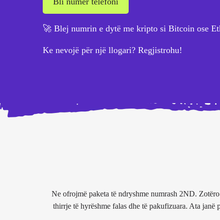
Bli numër telefoni
🚀 Blej numrin e dytë me kripto si Bitcoin ose Et
Ke nevojë për një llogari? Regjistrohu!
Ne ofrojmë paketa të ndryshme numrash 2ND. Zotëro n
thirrje të hyrëshme falas dhe të pakufizuara. Ata janë