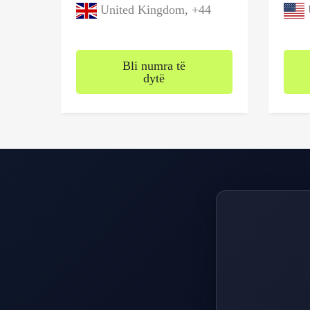
United Kingdom, +44
U
Bli numra të
dytë