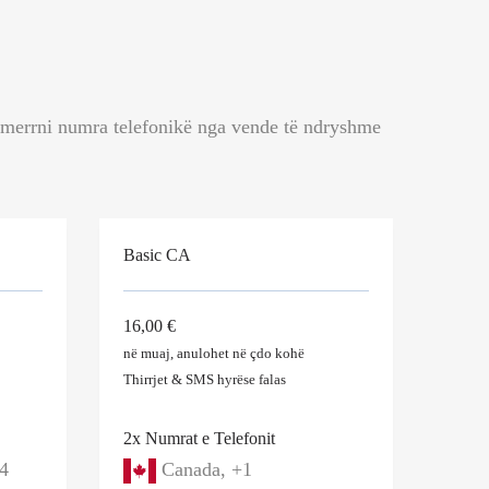
tu merrni numra telefonikë nga vende të ndryshme
Basic CA
16,00 €
në muaj, anulohet në çdo kohë
Thirrjet & SMS
hyrëse
falas
2x Numrat e Telefonit
4
Canada, +1