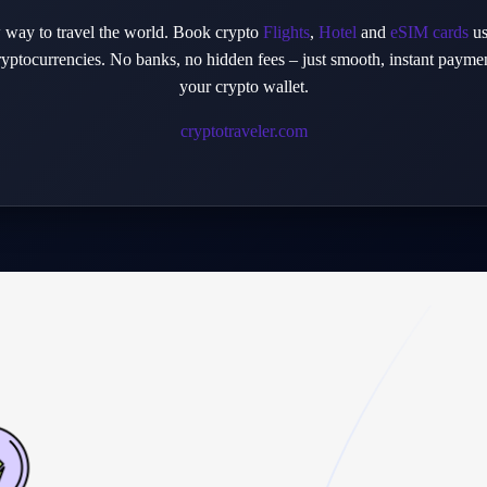
 way to travel the world. Book crypto
Flights
,
Hotel
and
eSIM cards
us
ryptocurrencies. No banks, no hidden fees – just smooth, instant paymen
your crypto wallet.
cryptotraveler.com