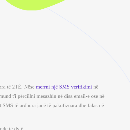
mra të 2TË. Nëse
merrni një SMS verifikimi
në
 mund t'i përcillni mesazhin në disa email-e ose në
rjet SMS të ardhura janë
të pakufizuara
dhe
falas
në
nde të dytë