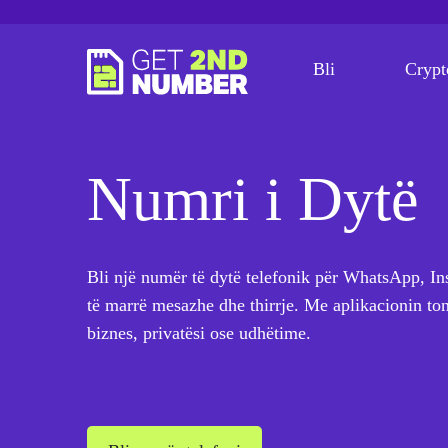
Bli
Crypt
Numri i Dytë
Bli një numër të dytë telefonik për WhatsApp, 
të marrë mesazhe dhe thirrje. Me aplikacionin tonë
biznes, privatësi ose udhëtime.