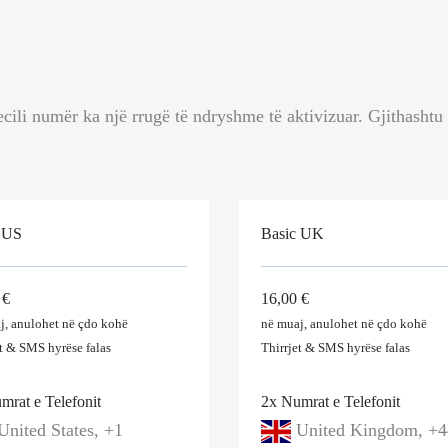
ecili numër ka një rrugë të ndryshme të aktivizuar. Gjithash
 US
Basic UK
 €
16,00 €
j, anulohet në çdo kohë
në muaj, anulohet në çdo kohë
et & SMS
hyrëse
falas
Thirrjet & SMS
hyrëse
falas
mrat e Telefonit
2x Numrat e Telefonit
nited States, +1
United Kingdom, +4