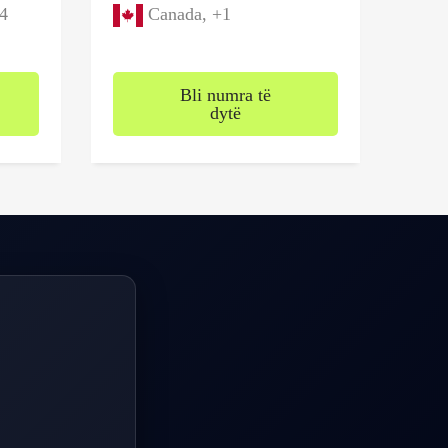
4
Canada, +1
Bli numra të
dytë