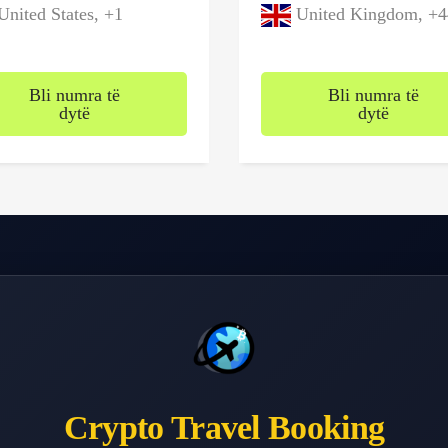
nited States, +1
United Kingdom, +4
Bli numra të
Bli numra të
dytë
dytë
Crypto Travel Booking