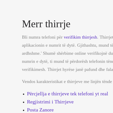
Merr thirrje
Bli numra telefoni për
verifikim thirrjesh
. Thirrj
aplikacionin e numrit të dytë. Gjithashtu, mund të 
ardhshme.' Shumë shërbime online verifikojnë duk
numrin e dytë, ti mund të përdorësh telefonin tën
verifikimesh. Thirrjet hyrëse janë
pafund
dhe
fal
Vendos karakteristikat e thirrjeve me linjën tënde
Përcjellja e thirrjeve tek telefoni yt real
Regjistrimi i Thirrjeve
Posta Zanore