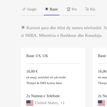
🎉 Single
🌟 Basic
🏆 Pro
🚀 Biz
🌟 Kurseni para dhe blini dy numra telefonikë. S
si SHBA, Mbretëria e Bashkuar dhe Kanadaja.
Basic US, UK
Basic
16,00 €
16,00
në muaj, anulohet në çdo kohë
në mua
Thirrjet & SMS
hyrëse
falas
Thirrj
2x Numrat e Telefonit
2x Nu
United States, +1
U