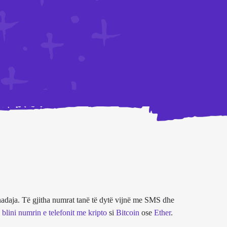
daja. Të gjitha numrat tanë të dytë vijnë me SMS dhe
ë
blini numrin e telefonit me kripto
si
Bitcoin
ose
Ether
.