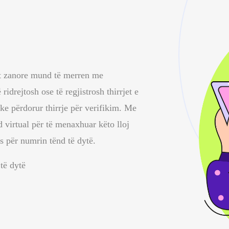
et zanore mund të merren me
ridrejtosh ose të regjistrosh thirrjet e
e përdorur thirrje për verifikim. Me
d virtual për të menaxhuar këto lloj
as
për numrin tënd të dytë.
 të dytë