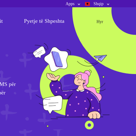
Apps
Shqip
it
Pyetje të Shpeshta
Hyr
SMS për
për