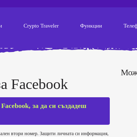
и
Crypto Traveler
Функции
Теле
Може
а Facebook
Facebook, за да си създадеш
иален втори номер. Защити личната си информация,