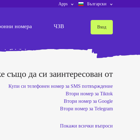
Apps
Български
фонни номера
ЧЗВ
Вход
 също да си заинтересован от
Купи си телефонен номер за SMS потвърждение
Втори номер за Tiktok
Втори номер за Google
Втори номер за Telegram
Покажи всички въпроси