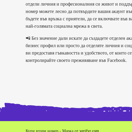
отдели личния и професионалния си живот и поддър
номер можете лесно да потвърдите вашия акаунт във
бъдете във връзка с приятели, да се включвате във
най-голямата социална мрежа в света.
📲 Без значение дали искате да създадете отделен а
бизнес профил или просто да отделяте личния и соц
ви предоставя гъвкавостта и удобството, от които с
контролирайте своето преживяване във Facebook.
Купи втори номер - Марка от
verifyr.com