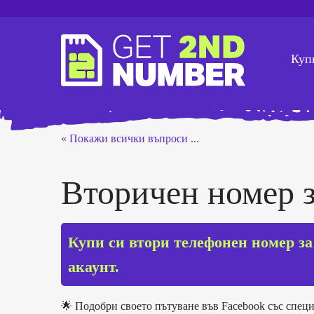
Куп
« Покажи всички въпроси ...
Вторичен номер з
Купи си втори телефонен номер за 
акаунт.
🌟 Подобри своето пътуване във Facebook със спец