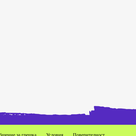
бщение за грешка
Условия
Поверителност