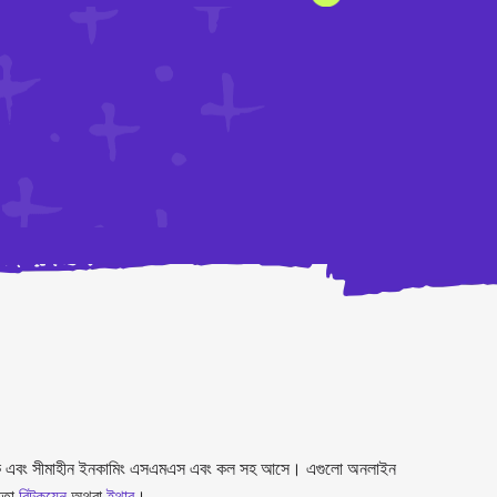
র নিঃশুল্ক এবং সীমাহীন ইনকামিং এসএমএস এবং কল সহ আসে। এগুলো অনলাইন
তো
বিটকয়েন
অথবা
ইথার
।