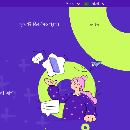
Apps
বাংলা
প্রায়শই জিজ্ঞাসিত প্রশ্ন
লগ ইন
াপে আপনি