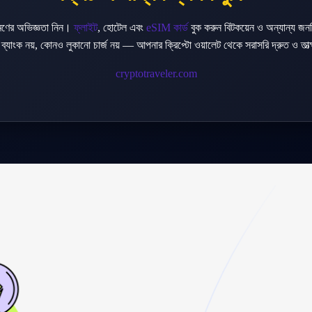
রমণের অভিজ্ঞতা নিন।
ফ্লাইট
, হোটেল এবং
eSIM কার্ড
বুক করুন বিটকয়েন ও অন্যান্য জনপ্র
ব্যাংক নয়, কোনও লুকানো চার্জ নয় — আপনার ক্রিপ্টো ওয়ালেট থেকে সরাসরি দ্রুত ও তাত্ক
cryptotraveler.com