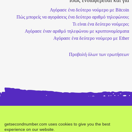
Ίσως ενδιαφέρεσαι και για
Αγόρασε ένα δεύτερο νούμερο με Bitcoin
Πώς μπορείς να αγοράσεις ένα δεύτερο αριθμό τηλεφώνου;
Τι είναι ένα δεύτερο νούμερο;
Αγόρασε έναν αριθμό τηλεφώνου με κρυπτονομίσματα
Αγόρασε ένα δεύτερο νούμερο με Ether
Προβολή όλων των ερωτήσεων
Αγόρασε
getsecondnumber.com uses cookies to give you the best
δεύτερο
experience on our website.
Αναφορά Σφάλματος
Όροι
Απόρρητο
αριθμό -