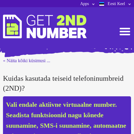
Apps
Eesti Keel
« Näita kõiki küsimusi ...
Kuidas kasutada teiseid telefoninumbreid
(2ND)?
Vali endale aktiivne virtuaalne number.
Seadista funktsioonid nagu kõnede
suunamine, SMS-i suunamine, automaatne