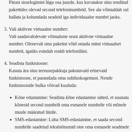
Pärast sisselogimist liigu osa juurde, kus kuvatakse sinu renditud
pakettides olevad second telefoninumbrid. See ala võimaldab sul
hallata ja kohandada seadeid iga individuaalse numbri jaoks.
Vali aktiivne virtuaalne number:
Vali saadavalolevate võimaluste seast aktiivne virtuaalne
number. Olenevalt sinu paketist võid omada mitut virtuaalset
numbrit, igaüks esindab eraldi telefoniliini.
Seadista funktsioone:
Kasuta ära sinu teenusepakkuja pakutavaid erinevaid
funktsioone, et parandada oma suhtluskogemust. Nende
funktsioonide hulka võivad kuuluda:
Kõne edastamine:
Seadista kõne edastamise sätted, et suunata
kõnesid second numbrilt oma esmasele numbrile või mõnele
muule määratud liinile.
SMS-edastamine:
Luba SMS-edastamine, et saada second
numbrile saadetud tekstisõnumid otse oma esmasele seadmele