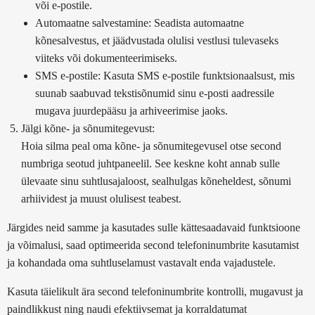
või e-postile.
Automaatne salvestamine:
Seadista automaatne
kõnesalvestus, et jäädvustada olulisi vestlusi tulevaseks
viiteks või dokumenteerimiseks.
SMS e-postile:
Kasuta SMS e-postile funktsionaalsust, mis
suunab saabuvad tekstisõnumid sinu e-posti aadressile
mugava juurdepääsu ja arhiveerimise jaoks.
Jälgi kõne- ja sõnumitegevust:
Hoia silma peal oma kõne- ja sõnumitegevusel otse second
numbriga seotud juhtpaneelil. See keskne koht annab sulle
ülevaate sinu suhtlusajaloost, sealhulgas kõneheldest, sõnumi
arhiividest ja muust olulisest teabest.
Järgides neid samme ja kasutades sulle kättesaadavaid funktsioone
ja võimalusi, saad optimeerida second telefoninumbrite kasutamist
ja kohandada oma suhtluselamust vastavalt enda vajadustele.
Kasuta täielikult ära second telefoninumbrite kontrolli, mugavust ja
paindlikkust ning naudi efektiivsemat ja korraldatumat