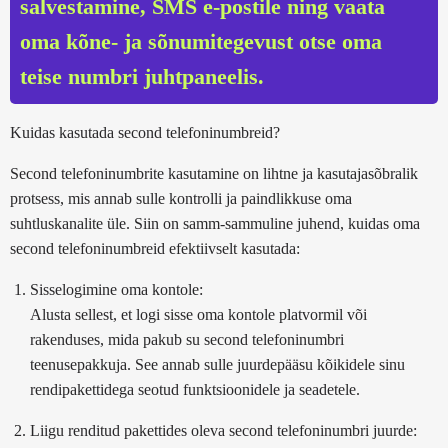
salvestamine, SMS e-postile ning vaata
oma kõne- ja sõnumitegevust otse oma
teise numbri juhtpaneelis.
Kuidas kasutada second telefoninumbreid?
Second telefoninumbrite kasutamine on lihtne ja kasutajasõbralik
protsess, mis annab sulle kontrolli ja paindlikkuse oma
suhtluskanalite üle. Siin on samm-sammuline juhend, kuidas oma
second telefoninumbreid efektiivselt kasutada:
Sisselogimine oma kontole:
Alusta sellest, et logi sisse oma kontole platvormil või
rakenduses, mida pakub su second telefoninumbri
teenusepakkuja. See annab sulle juurdepääsu kõikidele sinu
rendipakettidega seotud funktsioonidele ja seadetele.
Liigu renditud pakettides oleva second telefoninumbri juurde: