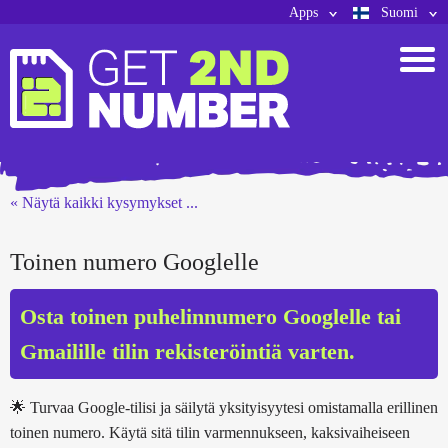
Apps
Suomi
« Näytä kaikki kysymykset ...
Toinen numero Googlelle
Osta toinen puhelinnumero Googlelle tai
Gmailille tilin rekisteröintiä varten.
🌟 Turvaa Google-tilisi ja säilytä yksityisyytesi omistamalla erillinen
toinen numero. Käytä sitä tilin varmennukseen, kaksivaiheiseen