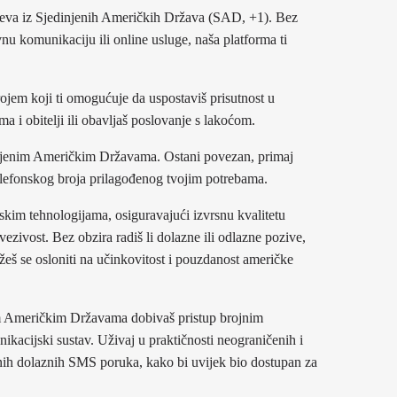
ojeva iz Sjedinjenih Američkih Država (SAD, +1). Bez
vnu komunikaciju ili online usluge, naša platforma ti
ojem koji ti omogućuje da uspostaviš prisutnost u
 i obitelji ili obavljaš poslovanje s lakoćom.
dinjenim Američkim Državama. Ostani povezan, primaj
telefonskog broja prilagođenog tvojim potrebama.
skim tehnologijama, osiguravajući izvrsnu kvalitetu
ezivost. Bez obzira radiš li dolazne ili odlazne pozive,
ožeš se osloniti na učinkovitost i pouzdanost američke
m Američkim Državama dobivaš pristup brojnim
kacijski sustav. Uživaj u praktičnosti neograničenih i
tnih dolaznih SMS poruka, kako bi uvijek bio dostupan za