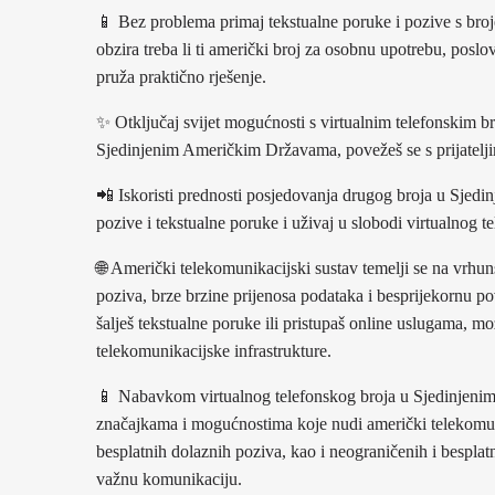
📱 Bez problema primaj tekstualne poruke i pozive s br
obzira treba li ti američki broj za osobnu upotrebu, poslo
pruža praktično rješenje.
✨ Otključaj svijet mogućnosti s virtualnim telefonskim br
Sjedinjenim Američkim Državama, povežeš se s prijateljima
📲 Iskoristi prednosti posjedovanja drugog broja u Sje
pozive i tekstualne poruke i uživaj u slobodi virtualnog 
🌐 Američki telekomunikacijski sustav temelji se na vrhun
poziva, brze brzine prijenosa podataka i besprijekornu pov
šalješ tekstualne poruke ili pristupaš online uslugama, m
telekomunikacijske infrastrukture.
📱 Nabavkom virtualnog telefonskog broja u Sjedinjeni
značajkama i mogućnostima koje nudi američki telekomuni
besplatnih dolaznih poziva, kao i neograničenih i bespla
važnu komunikaciju.