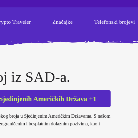
rypto Traveler
Značajke
Telefonski brojevi
oj iz SAD-a.
, Sjedinjenih Američkih Država +1
onskog broja u Sjedinjenim Američkim Državama. S našom
neograničenim i besplatnim dolaznim pozivima, kao i