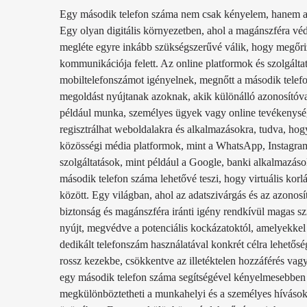
Egy második telefon száma nem csak kényelem, hanem a m
Egy olyan digitális környezetben, ahol a magánszféra vé
megléte egyre inkább szükségszerűvé válik, hogy megőriz
kommunikációja felett. Az online platformok és szolgálta
mobiltelefonszámot igényelnek, megnőtt a második telefo
megoldást nyújtanak azoknak, akik különálló azonosítóval
például munka, személyes ügyek vagy online tevékenysé
regisztrálhat weboldalakra és alkalmazásokra, tudva, ho
közösségi média platformok, mint a WhatsApp, Instagram
szolgáltatások, mint például a Google, banki alkalmazáso
második telefon száma lehetővé teszi, hogy virtuális korlát
között. Egy világban, ahol az adatszivárgás és az azonosí
biztonság és magánszféra iránti igény rendkívül magas s
nyújt, megvédve a potenciális kockázatoktól, amelyekkel 
dedikált telefonszám használatával konkrét célra lehetősé
rossz kezekbe, csökkentve az illetéktelen hozzáférés va
egy második telefon száma segítségével kényelmesebben k
megkülönböztetheti a munkahelyi és a személyes hívásokat