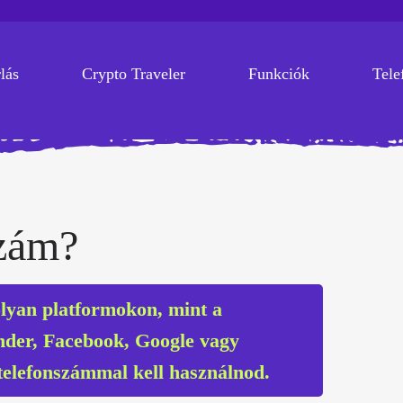
lás
Crypto Traveler
Funkciók
Tele
szám?
olyan platformokon, mint a
der, Facebook, Google vagy
 telefonszámmal kell használnod.