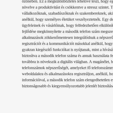
özönében. Ez a megkülönböztetés lehetővé teszi, hogy e
növelve a produktivitást és csökkentve a stressz szintet
vállalkozóknak, szabadúszóknak és szakembereknek, akikn
anélkül, hogy személyes életüket veszélyeztetnék. Egy de
ügyfeleinek és vásárlóinak, hogy felfedezhetően elkülönít
fejlődése megkönnyítette a második telefon szám megsz
alkalmazások zökkenőmentesen integrálódnak a népszerű p
regisztrációt és a kommunikációt másokkal anélkül, hogy 
gyakran kiegészítő funkciókat is nyújtanak, mint a hívását
biztosítva a második telefon száma és annak használata fe
továbbra is növekszik a digitális világban. A magánélet, b
telefonszámok népszerűségét, amelyeket fő telefonszámma
weboldalakra és alkalmazásokra regisztráljon, anélkül,
információival, a második telefon szám elengedhetetlen e
biztonságosabb és kiegyensúlyozottabb jelenlét biztosítás