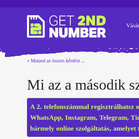
Vásár
« Mutasd az összes kérdést ...
Mi az a második 
A 2. telefonszámmal regisztrálhatsz 
WhatsApp, Instagram, Telegram, Tin
bármely online szolgáltatás, amelyet