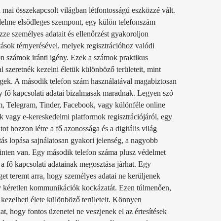
ai összekapcsolt világban létfontosságú eszközzé vált.
delme elsődleges szempont, egy külön telefonszám
ze személyes adatait és ellenőrzést gyakoroljon
tások térnyerésével, melyek regisztrációhoz valódi
n számok iránti igény. Ezek a számok praktikus
 szeretnék kezelni életük különböző területeit, mint
gek. A második telefon szám használatával magabiztosan
gy fő kapcsolati adatai bizalmasak maradnak. Legyen szó
, Telegram, Tinder, Facebook, vagy különféle online
k vagy e-kereskedelmi platformok regisztrációjáról, egy
ot hozzon létre a fő azonossága és a digitális világ
tás lopása sajnálatosan gyakori jelenség, a nagyobb
zinten van. Egy második telefon száma plusz védelmet
a fő kapcsolati adatainak megosztása járhat. Egy
get teremt arra, hogy személyes adatai ne kerüljenek
gy kéretlen kommunikációk kockázatát. Ezen túlmenően,
ezelheti élete különböző területeit. Könnyen
, hogy fontos üzenetei ne veszjenek el az értesítések