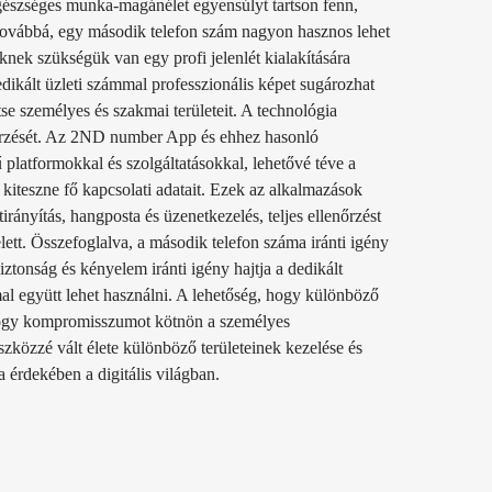
gészséges munka-magánélet egyensúlyt tartson fenn,
. Továbbá, egy második telefon szám nagyon hasznos lehet
ek szükségük van egy profi jelenlét kialakítására
dikált üzleti számmal professzionális képet sugározhat
se személyes és szakmai területeit. A technológia
erzését. Az 2ND number App és ehhez hasonló
latformokkal és szolgáltatásokkal, lehetővé téve a
kiteszne fő kapcsolati adatait. Ezek az alkalmazások
irányítás, hangposta és üzenetkezelés, teljes ellenőrzést
lett. Összefoglalva, a második telefon száma iránti igény
iztonság és kényelem iránti igény hajtja a dedikált
l együtt lehet használni. A lehetőség, hogy különböző
 hogy kompromisszumot kötnön a személyes
szközzé vált élete különböző területeinek kezelése és
a érdekében a digitális világban.