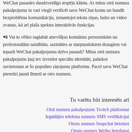
WeChat pasaules daudzveidīgo iespēju klāstu. Ar mūsu otrā numura
pakalpojumu tu vari viegli verificēt savu WeChat kontu un baudīt
bezproblēmu komunikāciju, izmantojot teksta ziņas, balss un video
zvanus, kā arī plaša spektra interaktīvās funkcijas.
📲 Vai tu vēlies saglabāt atsevišķus kontaktus personiskām un
profesionālām saistībām, sazināties ar starptautiskiem draugiem vai
iepazīt WeChat pakalpojumu dzīvo pasauli? Mūsu otrā numura
pakalpojums ļauj tev izveidot speciālu identitāti, paliekot
savienotam ar šo populāro ziņojumu platformu. Pacel savu WeChat
pieredzi jaunā līmenī ar otro numuru.
Tu varētu būt interesēts arī
Otrā numura pakalpojums Twitch platformai
Iegādājies telefona numuru SMS verifikācijai
Otrais numurs Snapchat lietotnei
Otrais numurs Weibo lietošanai