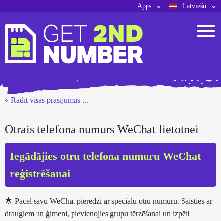
Apps
Latviešu
« Rādīt visas prasījumus ...
Otrais telefona numurs WeChat lietotnei
Iegādājies otru telefona numuru WeChat
reģistrēšanai
🌟 Pacel savu WeChat pieredzi ar speciālu otru numuru. Saisties ar
draugiem un ģimeni, pievienojies grupu tērzēšanai un izpēti