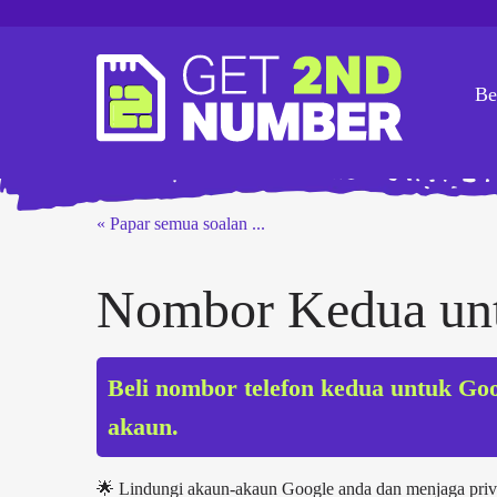
Be
« Papar semua soalan ...
Nombor Kedua un
Beli nombor telefon kedua untuk Go
akaun.
🌟 Lindungi akaun-akaun Google anda dan menjaga pri