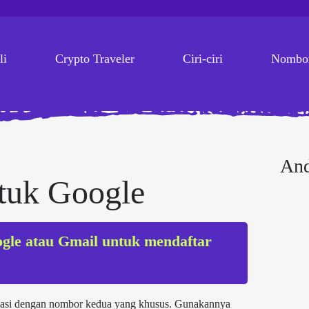
li
Crypto Traveler
Ciri-ciri
Nombor
And
tuk Google
ogle atau Gmail untuk mendaftar
vasi dengan nombor kedua yang khusus. Gunakannya