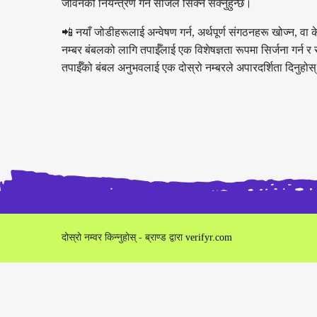
जीवनको नियन्त्रण गर्न सजिलै सिक्न सक्नुहुन्छ।
📲 नयाँ जोडीहरूलाई अन्वेषण गर्न, अर्थपूर्ण संगठनहरू खोज्न, वा क
नम्बर बंबलको लागि तपाईँलाई एक विशेषज्ञता रूपमा सिर्जना गर्न र 
तपाईँको बंबल अनुभवलाई एक दोस्रो नम्बरले अपारदर्शिता दिनुहोस
दोस्रो नम्वर किन्नुहोस् - ब्राण्ड द्वारा
verifyr.com