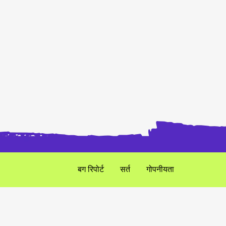
बग रिपोर्ट
सर्त
गोपनीयता