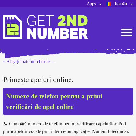
Apps
Român
« Afișați toate întrebările ...
Primește apeluri online.
Numere de telefon pentru a primi
verificări de apel online
📞 Cumpără numere de telefon pentru verificarea apelurilor. Poți
primi apeluri vocale prin intermediul aplicației Numărul Secundar.