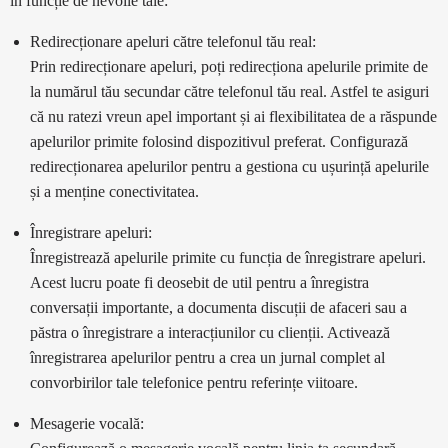
în funcție de nevoile tale:
Redirecționare apeluri către telefonul tău real:
Prin redirecționare apeluri, poți redirecționa apelurile primite de
la numărul tău secundar către telefonul tău real. Astfel te asiguri
că nu ratezi vreun apel important și ai flexibilitatea de a răspunde
apelurilor primite folosind dispozitivul preferat. Configurază
redirecționarea apelurilor pentru a gestiona cu ușurință apelurile
și a menține conectivitatea.
Înregistrare apeluri:
Înregistrează apelurile primite cu funcția de înregistrare apeluri.
Acest lucru poate fi deosebit de util pentru a înregistra
conversații importante, a documenta discuții de afaceri sau a
păstra o înregistrare a interacțiunilor cu clienții. Activează
înregistrarea apelurilor pentru a crea un jurnal complet al
convorbirilor tale telefonice pentru referințe viitoare.
Mesagerie vocală: