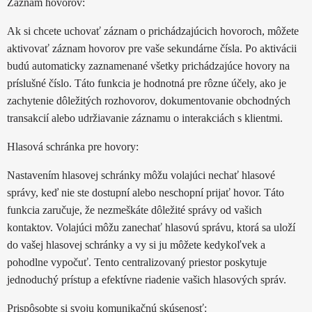
Záznam hovorov:
Ak si chcete uchovať záznam o prichádzajúcich hovoroch, môžete
aktivovať záznam hovorov pre vaše sekundárne čísla. Po aktivácii
budú automaticky zaznamenané všetky prichádzajúce hovory na
príslušné číslo. Táto funkcia je hodnotná pre rôzne účely, ako je
zachytenie dôležitých rozhovorov, dokumentovanie obchodných
transakcií alebo udržiavanie záznamu o interakciách s klientmi.
Hlasová schránka pre hovory:
Nastavením hlasovej schránky môžu volajúci nechať hlasové
správy, keď nie ste dostupní alebo neschopní prijať hovor. Táto
funkcia zaručuje, že nezmeškáte dôležité správy od vašich
kontaktov. Volajúci môžu zanechať hlasovú správu, ktorá sa uloží
do vašej hlasovej schránky a vy si ju môžete kedykoľvek a
pohodlne vypočuť. Tento centralizovaný priestor poskytuje
jednoduchý prístup a efektívne riadenie vašich hlasových správ.
Prispôsobte si svoju komunikačnú skúsenosť: