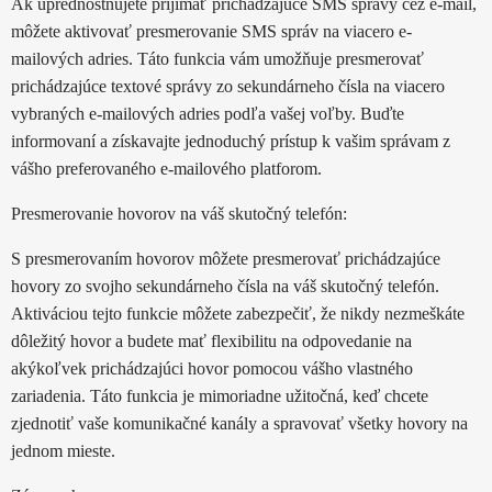
Ak uprednostňujete prijímať prichádzajúce SMS správy cez e-mail,
môžete aktivovať presmerovanie SMS správ na viacero e-
mailových adries. Táto funkcia vám umožňuje presmerovať
prichádzajúce textové správy zo sekundárneho čísla na viacero
vybraných e-mailových adries podľa vašej voľby. Buďte
informovaní a získavajte jednoduchý prístup k vašim správam z
vášho preferovaného e-mailového platforom.
Presmerovanie hovorov na váš skutočný telefón:
S presmerovaním hovorov môžete presmerovať prichádzajúce
hovory zo svojho sekundárneho čísla na váš skutočný telefón.
Aktiváciou tejto funkcie môžete zabezpečiť, že nikdy nezmeškáte
dôležitý hovor a budete mať flexibilitu na odpovedanie na
akýkoľvek prichádzajúci hovor pomocou vášho vlastného
zariadenia. Táto funkcia je mimoriadne užitočná, keď chcete
zjednotiť vaše komunikačné kanály a spravovať všetky hovory na
jednom mieste.