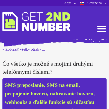
Apps
Slovenčina
« Zobraziť všetky otázky ...
Čo všetko je možné s mojimi druhými
telefónnymi číslami?
SMS preposlanie, SMS na email,
prepojenie hovoru, nahrávanie hovoru,
webhooks a ďalšie funkcie sú súčasťou