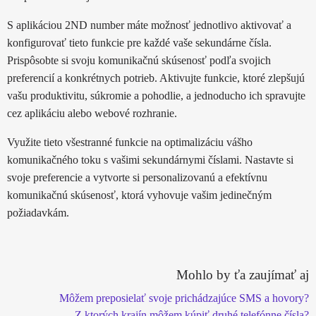
S aplikáciou 2ND number máte možnosť jednotlivo aktivovať a
konfigurovať tieto funkcie pre každé vaše sekundárne čísla.
Prispôsobte si svoju komunikačnú skúsenosť podľa svojich
preferencií a konkrétnych potrieb. Aktivujte funkcie, ktoré zlepšujú
vašu produktivitu, súkromie a pohodlie, a jednoducho ich spravujte
cez aplikáciu alebo webové rozhranie.
Využite tieto všestranné funkcie na optimalizáciu vášho
komunikačného toku s vašimi sekundárnymi číslami. Nastavte si
svoje preferencie a vytvorte si personalizovanú a efektívnu
komunikačnú skúsenosť, ktorá vyhovuje vašim jedinečným
požiadavkám.
Mohlo by ťa zaujímať aj
Môžem preposielať svoje prichádzajúce SMS a hovory?
Z ktorých krajín môžem kúpiť druhé telefónne čísla?