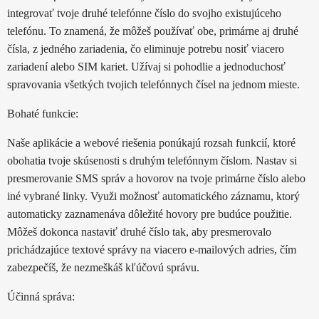
integrovať tvoje druhé telefónne číslo do svojho existujúceho
telefónu. To znamená, že môžeš používať obe, primárne aj druhé
čísla, z jedného zariadenia, čo eliminuje potrebu nosiť viacero
zariadení alebo SIM kariet. Užívaj si pohodlie a jednoduchosť
spravovania všetkých tvojich telefónnych čísel na jednom mieste.
Bohaté funkcie:
Naše aplikácie a webové riešenia ponúkajú rozsah funkcií, ktoré
obohatia tvoje skúsenosti s druhým telefónnym číslom. Nastav si
presmerovanie SMS správ a hovorov na tvoje primárne číslo alebo
iné vybrané linky. Využi možnosť automatického záznamu, ktorý
automaticky zaznamenáva dôležité hovory pre budúce použitie.
Môžeš dokonca nastaviť druhé číslo tak, aby presmerovalo
prichádzajúce textové správy na viacero e-mailových adries, čím
zabezpečíš, že nezmeškáš kľúčovú správu.
Účinná správa: