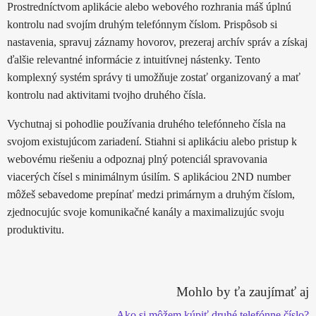
Prostredníctvom aplikácie alebo webového rozhrania máš úplnú
kontrolu nad svojím druhým telefónnym číslom. Prispôsob si
nastavenia, spravuj záznamy hovorov, prezeraj archív správ a získaj
ďalšie relevantné informácie z intuitívnej nástenky. Tento
komplexný systém správy ti umožňuje zostať organizovaný a mať
kontrolu nad aktivitami tvojho druhého čísla.
Vychutnaj si pohodlie používania druhého telefónneho čísla na
svojom existujúcom zariadení. Stiahni si aplikáciu alebo pristup k
webovému riešeniu a odpoznaj plný potenciál spravovania
viacerých čísel s minimálnym úsilím. S aplikáciou 2ND number
môžeš sebavedome prepínať medzi primárnym a druhým číslom,
zjednocujúc svoje komunikačné kanály a maximalizujúc svoju
produktivitu.
Mohlo by ťa zaujímať aj
Ako si môžem kúpiť druhé telefónne číslo?