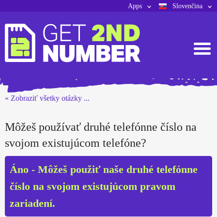
Apps
Slovenčina
« Zobraziť všetky otázky ...
Môžeš používať druhé telefónne číslo na
svojom existujúcom telefóne?
Áno - Môžeš použiť naše druhé telefónne
číslo na svojom existujúcom pravom
zariadení.