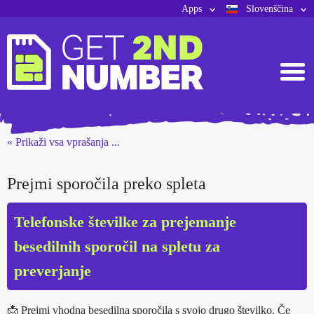
Apps
Slovenščina
« Prikaži vsa vprašanja ...
Prejmi sporočila preko spleta
Telefonske številke za prejemanje
besedilnih sporočil na spletu za
preverjanje
📩 Prejmi vhodna besedilna sporočila s svojo drugo številko. Če