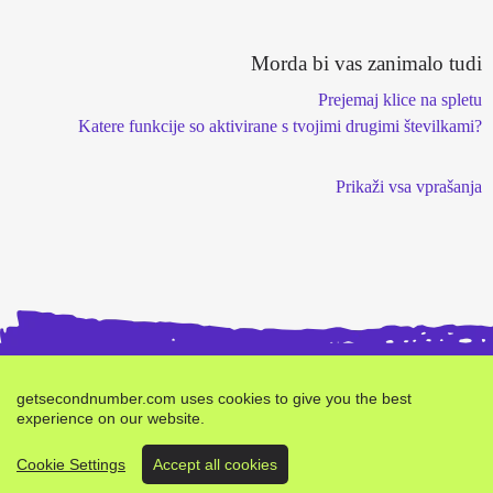
Morda bi vas zanimalo tudi
Prejemaj klice na spletu
Katere funkcije so aktivirane s tvojimi drugimi številkami?
Prikaži vsa vprašanja
getsecondnumber.com uses cookies to give you the best
experience on our website.
Kupite drugo
Prijavi napako
Pogoji
Zasebnost
številko - Znamka
Cookie Settings
Accept all cookies
od
verifyr.com