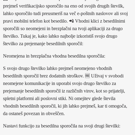
prejmeš verifikacijsko sporočilo na eno od svojih drugih številk,
lahko sporočilo tudi preusmeriš na več e-poštnih naslovov ali svoj
pravi mobilni telefon kot besedilo. 📲 Vhodni klici z besedilnimi
sporočili so neomejeni in brezplačni na tvoji aplikaciji za drugo
številko. Tukaj je, kako lahko najbolje izkoristiš svojo drugo
številko za prejemanje besedilnih sporočil:
Neomejena in brezplačna vhodna besedilna sporočila:
S svojo drugo številko lahko prejmeš neomejeno vhodnih
besedilnih sporočil brez dodatnih stroškov. 🆓 Uživaj v svobodi
neomejene komunikacije in uporabi svojo drugo številko za
prejemanje besedilnih sporočil iz različnih virov, kot so prijatelji,
spletni platformi ali poslovni stiki. Ni omejitev glede števila
vhodnih besedilnih sporočil, ki jih lahko prejmeš, kar ti omogoča,
da ostaneš povezan in obveščen.
Nastavi funkcijo za besedilna sporočila na svoji drugi številki: