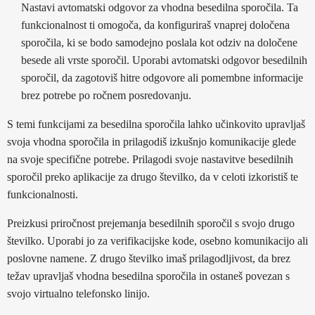
Nastavi avtomatski odgovor za vhodna besedilna sporočila. Ta
funkcionalnost ti omogoča, da konfiguriraš vnaprej določena
sporočila, ki se bodo samodejno poslala kot odziv na določene
besede ali vrste sporočil. Uporabi avtomatski odgovor besedilnih
sporočil, da zagotoviš hitre odgovore ali pomembne informacije
brez potrebe po ročnem posredovanju.
S temi funkcijami za besedilna sporočila lahko učinkovito upravljaš
svoja vhodna sporočila in prilagodiš izkušnjo komunikacije glede
na svoje specifične potrebe. Prilagodi svoje nastavitve besedilnih
sporočil preko aplikacije za drugo številko, da v celoti izkoristiš te
funkcionalnosti.
Preizkusi priročnost prejemanja besedilnih sporočil s svojo drugo
številko. Uporabi jo za verifikacijske kode, osebno komunikacijo ali
poslovne namene. Z drugo številko imaš prilagodljivost, da brez
težav upravljaš vhodna besedilna sporočila in ostaneš povezan s
svojo virtualno telefonsko linijo.