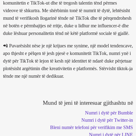
komunitetin e TikTok-ut dhe të tregosh talentin tënd përmes
videove të shkurtra. Me shërbimin tonë të numrit të dytë, lehtësisht
mund të verifikosh llogarinë tënde në TikTok dhe të përqendrohesh
në botën e përmbajtjes në rritje, duke u lidhur me influencer-ë dhe
duke lëshuar personalitetin tënd në këtë platformë sociale të gjallë.
📲 Pavarësisht nëse je një krijues me synime, një model tendencave,
apo thjesht e pëlqen të jesh pjesë e komunitetit TikTok, numri ynë i
dytë për TikTok të lejon të kesh një identitet të ndarë duke përjetuar
plotësisht argëtimin dhe kreativitetin e platformës. Stërvisht tiktok-ja
tënde me një numër të dedikuar.
Mund të jeni të interesuar gjithashtu në
Numri i dytë për Bumble
Numri i dytë për Twitter-in
Bleni numër telefoni për verifikim me SMS
Numri i dytë për LINE