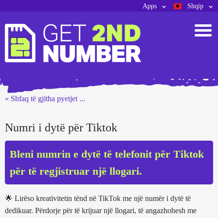
Apps
Shqip
« Shfaq të gjitha pyetjet ...
Numri i dytë për Tiktok
Bleni numrin e dytë të telefonit për Tiktok
për të regjistruar një llogari.
🌟 Lirëso kreativitetin tënd në TikTok me një numër i dytë të
dedikuar. Përdorje për të krijuar një llogari, të angazhohesh me