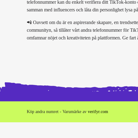
telefonnummer kan du enkelt verifiera ditt TikTok-konto o
samman med influencers och låta din personlighet lysa på
📲 Oavsett om du är en aspirerande skapare, en trendsetter
communityn, så tillåter vårt andra telefonnummer för TikTo
omfamnar nöjet och kreativiteten på plattformen. Ge fart
Köp andra numret - Varumärke av
verifyr.com