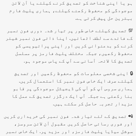
ہو یا اپنی شناخت کو تصدیق کرنے کیلئے یا آن لائن
موجودگی کو محفوظ رکھنے کیلئے، ہماری پلیٹ فارم
بہترین حل پیش کرتی ہے.
💯 تصدیق کیلئے خاص طور پر تیار شدہ دوری فون نمبر
کے فائدے سے لطف اٹھائیں. اپنا ذاتی فون نمبر شیئر
کرنے کو بدعنوانی کریں اور اپنی پرائیویسی کو
محفوظ رکھیں، جبکہ مختلف پلیٹ فارمز پر مسلسل
تصدیق کا لائحہ آسانی سے آپ کے پاس موجود ہو.
🔒 اپنی شخصی معلومات کو محفوظ رکھیں اور تصدیق
کیلئے صرف ایک خاص فون نمبر کا استعمال کریں.
ہماری سروس آپ کو آپ کی ڈیجیٹل موجودگی پر قابو
بنا رکھتی ہے جبکہ آپ ایک درگزر تصدیق کے عمل کا
مزیدار تجربہ حاصل کر سکتے ہیں.
📲 تصدیق کے لئے تیار شدہ فون نمبر کی خریداری کریں
اور فوری رسائی حاصل کریں مقبول آن لائن سروسز،
سوشل میڈیا پلیٹ فارمز، اور مزید پر. ایک خاص نمبر