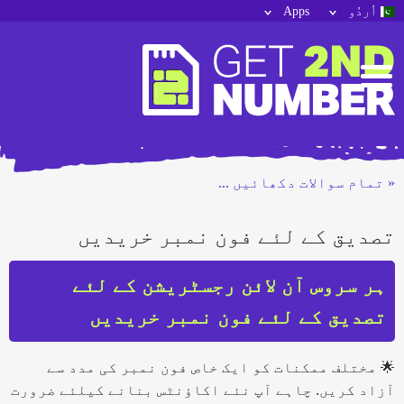
اُردُو
Apps
« تمام سوالات دکھائیں ...
تصدیق کے لئے فون نمبر خریدیں
ہر سروس آن لائن رجسٹریشن کے لئے
تصدیق کے لئے فون نمبر خریدیں
🌟 مختلف ممکنات کو ایک خاص فون نمبر کی مدد سے
آزاد کریں. چاہے آپ نئے اکاؤنٹس بنانے کیلئے ضرورت