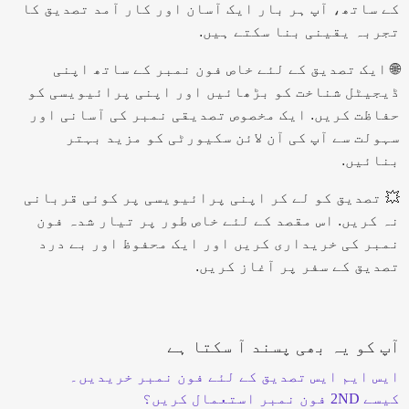
کے ساتھ، آپ ہر بار ایک آسان اور کار آمد تصدیق کا
تجربہ یقینی بنا سکتے ہیں.
🌐 ایک تصدیق کے لئے خاص فون نمبر کے ساتھ اپنی
ڈیجیٹل شناخت کو بڑھائیں اور اپنی پرائیویسی کو
حفاظت کریں. ایک مخصوص تصدیقی نمبر کی آسانی اور
سہولت سے آپ کی آن لائن سکیورٹی کو مزید بہتر
بنائیں.
💥 تصدیق کو لے کر اپنی پرائیویسی پر کوئی قربانی
نہ کریں. اس مقصد کے لئے خاص طور پر تیار شدہ فون
نمبر کی خریداری کریں اور ایک محفوظ اور بے درد
تصدیق کے سفر پر آغاز کریں.
آپ کو یہ بھی پسند آ سکتا ہے
ایس ایم ایس تصدیق کے لئے فون نمبر خریدیں۔
کیسے 2ND فون نمبر استعمال کریں؟