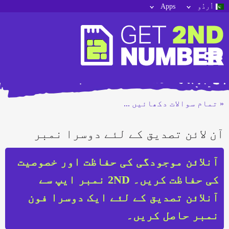
اُردُو
Apps
« تمام سوالات دکھائیں ...
آن لائن تصدیق کے لئے دوسرا نمبر
آنلائن موجودگی کی حفاظت اور خصوصیت
کی حفاظت کریں۔ 2ND نمبر ایپ سے
آنلائن تصدیق کے لئے ایک دوسرا فون
نمبر حاصل کریں۔