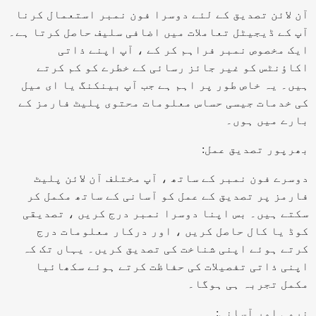
آن لائن تصدیق کے لئے دوسرا فون نمبر استعمال کرنا
آپ کے ڈیجیٹل تعاملات میں اضافی سلیف حاصل کرتا ہے۔
ایک مخصوص نمبر فراہم کر کے ، آپ اپنے ذاتی
اکاؤنٹس کو غیر جائز رسائی کے خطرے کو کم کرتے
ہیں۔ یہ خاص طور پر اہم ہے جب آپ بینکنگ یا ای میل
کی خدمات جیسی حساس معلومات محتوی پلیٹ فارمز کے
بارے میں ہوں۔
بھرپور تصدیق عمل:
دوسرے فون نمبر کے ساتھ ، آپ مختلف آن لائن پلیٹ
فارمز پر تصدیق کے عمل کو آسانی کے ساتھ مکمل کر
سکتے ہیں۔ بس اپنا دوسرا نمبر درج کریں ، تصدیقی
کوڈ یا کال حاصل کریں ، اور درکار معلومات درج
کرتے ہوئے اپنی شناخت کی تصدیق کریں۔ یہاں تک کہ
اپنی ذاتی تفصیلات کی حفاظت کرتے ہوئے سکھائیا
مکمل تجربہ ہی ہوگا۔
نرمی اور آسانی: