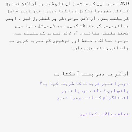
2ND نمبر ایپ کے ساتھ ، آپ خاص طور پر آن لائن تصدیق
کے لئے مخصوصاً تشکیل دیا گیا دوسرا فون نمبر حاصل
کر سکتے ہیں۔ آن لائن موجودگی پر کنٹرول لیں ، اپنی
پرائیویسی کی حفاظت کریں اور ڈیجیٹل دنیا میں
تحفظ یقینی بنائیں۔ آن لائن تصدیق کے سلسلے میں
موجود مسالک ، تحفظ اور خوشیوں کو تجربہ کریں جب
بات آتی ہے تصدیق رواں۔
آپ کو یہ بھی پسند آ سکتا ہے
دوسرا نمبر خریدنے کا طریقہ کیا ہے؟
واٹس ایپ کے لئے دوسرا نمبر
انسٹاگرام کے لئے دوسرا نمبر
تمام سوالات دکھائیں