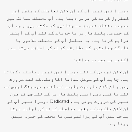
دوسرا فون نمبر آپ کو آن لائن تعاملات کو منظم اور
کنٹرول کرنے کی نرمی دیتا ہے۔ آپ مختلف ممالک میں
موجود مختلف نمبرز سے چنائیں کر سکتے ہیں ، جو آپ
کو خصوصی پلیٹ فارمز یا خدمات کے لئے آپ کو آپشنز
فراہم کرتا ہے۔ یہ تسلسل آپ کو مختلف علاقوں یا
ٹارگٹ جماعتوں کے مطابقت کرنے کی اجازت دیتا ہے۔
اکٹھے بے محدود مواقع:
آن لائن تصدیق کے لئے دوسرا فون نمبر ریاستے دکھاتا
ہے۔ چاہے آپ کو سوشل میڈیا اکاؤنٹس کے لئے ضرورت
ہوں ، آن لائن مارکیٹ پلیسز کے لئے ، میسجنگ ایپس کے
لئے یا کسی بھی ایسی پلیٹ فارمز کے لئے جس کو فون
نمبر کی ضرورت ہوتی ہے ، Dedicated دوسرا نمبر آپ کو
آن لائن ملکیت کے بغیر مواصلت کرنے کی اجازت دیتا
ہے جس میں آپ کی پرائیویسی یا تحفظ کو خطرہ نہیں
ہوتا ہے۔