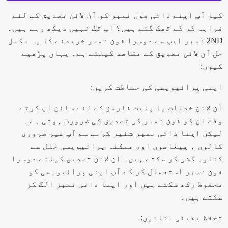
کیا آپ اپنے ذاتی فون نمبر کو آن لائن تصدیق کے لئے
فراہم کر کے تھک گئے ہیں؟ اب تک نہیں دیکھ رہے ہیں۔
2ND نمبر ایپ سے دوسرا فون نمبر خریدنے کا یہ مکمل
حل آن لائن تصدیق کے مقاصد کیلئے ہے۔ یہاں پڑھیے
کیوں:
اپنی پرائیویسی کی حفاظت کریں:
آن لائن خدمات یا پلیٹ فارمز کے لئے سائن اپ کرتے
وقت ان کو فون نمبر کی تصدیق کی ضرورت ہوتی ہے۔
لیکن اپنا ذاتی نمبر شئیر کرنے سے آپ غیر ضروری
کالوں ، پیغاموں اور ممکنہ پرائیویسی خلل سے
کنارہ کشی کر سکتے ہیں۔ آن لائن تصدیق کیلئے دوسرا
فون نمبر استعمال کر کے آپ اپنی پرائیویسی کو
محفوظ رکھ سکتے ہیں اور اپنا ذاتی نمبر الگ کر
سکتے ہیں۔
تحفظ یقینی بنائیں: