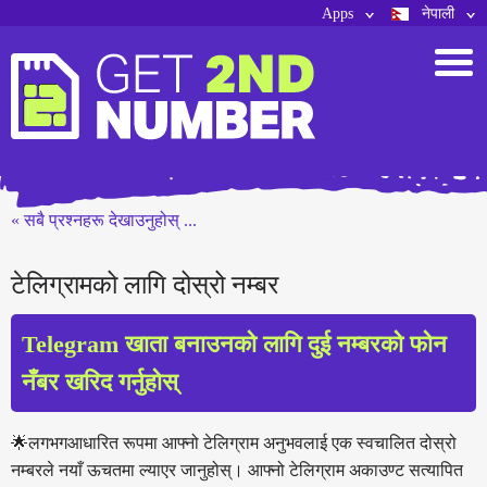
Apps
नेपाली
« सबै प्रश्नहरू देखाउनुहोस् ...
टेलिग्रामको लागि दोस्रो नम्बर
Telegram खाता बनाउनको लागि दुई नम्बरको फोन
नँबर खरिद गर्नुहोस्
🌟लगभगआधारित रूपमा आफ्नो टेलिग्राम अनुभवलाई एक स्वचालित दोस्रो
नम्बरले नयाँ ऊचतमा ल्याएर जानुहोस्। आफ्नो टेलिग्राम अकाउण्ट सत्यापित