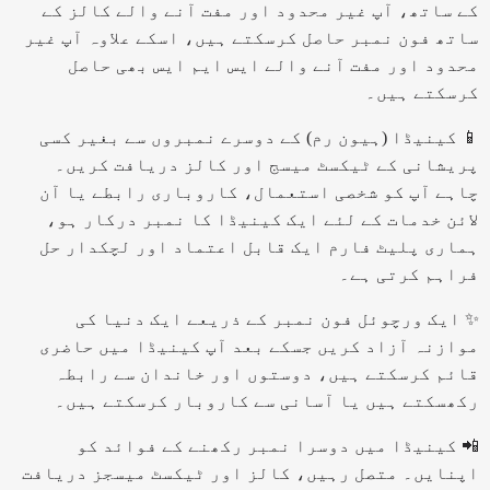
کے ساتھ، آپ غیر محدود اور مفت آنے والے کالز کے
ساتھ فون نمبر حاصل کرسکتے ہیں، اسکے علاوہ آپ غیر
محدود اور مفت آنے والے ایس ایم ایس بھی حاصل
کرسکتے ہیں۔
📱 کینیڈا (ہیون رم) کے دوسرے نمبروں سے بغیر کسی
پریشانی کے ٹیکسٹ میسج اور کالز دریافت کریں۔
چاہے آپ کو شخصی استعمال، کاروباری رابطے یا آن
لائن خدمات کے لئے ایک کینیڈا کا نمبر درکار ہو،
ہماری پلیٹ فارم ایک قابل اعتماد اور لچکدار حل
فراہم کرتی ہے۔
✨ ایک ورچوئل فون نمبر کے ذریعے ایک دنیا کی
موازنہ آزاد کریں جسکے بعد آپ کینیڈا میں حاضری
قائم کرسکتے ہیں، دوستوں اور خاندان سے رابطہ
رکھسکتے ہیں یا آسانی سے کاروبار کرسکتے ہیں۔
📲 کینیڈا میں دوسرا نمبر رکھنے کے فوائد کو
اپنایں۔ متصل رہیں، کالز اور ٹیکسٹ میسجز دریافت