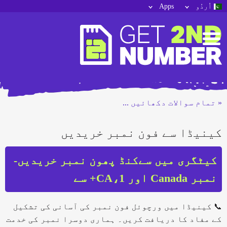
اُردُو
Apps
« تمام سوالات دکھائیں ...
کینیڈا سے فون نمبر خریدیں
کیٹگری میں سےکنڈ پھون نمبر خریدیں-
نمبر Canada اور CA،1+ سے
📞 کینیڈا میں ورچوئل فون نمبر کی آسانی کی تشکیل
کے مفاد کا دریافت کریں۔ ہماری دوسرا نمبر کی خدمت