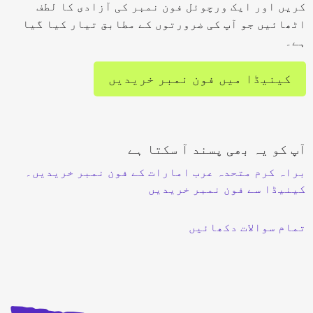
کریں اور ایک ورچوئل فون نمبر کی آزادی کا لطف
اٹھائیں جو آپ کی ضرورتوں کے مطابق تیار کیا گیا
ہے۔
کینیڈا میں فون نمبر خریدیں
آپ کو یہ بھی پسند آ سکتا ہے
براہ کرم متحدہ عرب امارات کے فون نمبر خریدیں۔
کینیڈا سے فون نمبر خریدیں
تمام سوالات دکھائیں